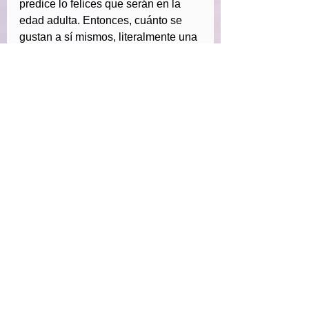
predice lo felices que serán en la 
edad adulta. Entonces, cuánto se 
gustan a sí mismos, literalmente una 
escala móvil de cuánto te gusta a ti 
la persona en la que te has 
convertido, cuánto se gustan a sí 
mismos, qué tan satisfechos están 
con una amplia gama de relaciones 
sociales. Ya sabes, enumeramos 
todo y ellos pueden elegir los que 
tienen en su vida. Cuánto les gusta 
la escuela o el trabajo, lo que sea 
que estén haciendo, qué tan bien 
creen que están teniendo éxito en 
las cosas que están haciendo. 
Como todas las cosas que más nos 
importan para nuestros adultos 
jóvenes, en realidad están 
predichas por este crecimiento 