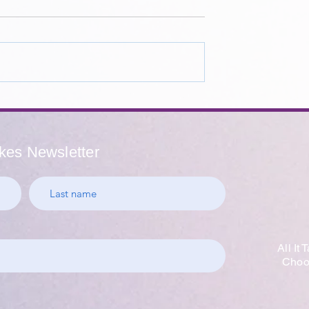
ón del coraje
Fuego de inspiración: el
papel de la juventud en la
aldea
akes Newsletter
All It
Choos