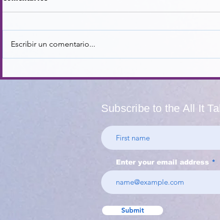
Escribir un comentario...
La obligaci
Educadores de color y el
peso invisible que llevan
Subscribe to the All It T
Enter your email address
Submit