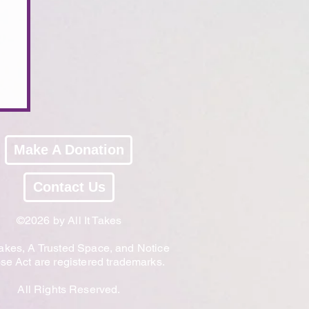
Make A Donation
Contact Us
©2026 by All It Takes
 Takes, A Trusted Space, and Notice
e Act are registered trademarks.
All Rights Reserved.