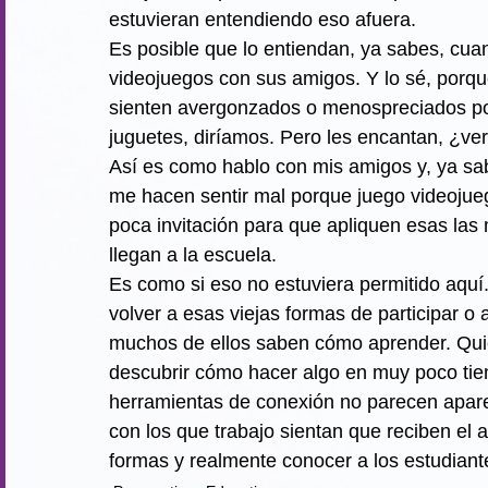
estuvieran entendiendo eso afuera.
Es posible que lo entiendan, ya sabes, cua
videojuegos con sus amigos. Y lo sé, porq
sienten avergonzados o menospreciados po
juguetes, diríamos. Pero les encantan, ¿ve
Así es como hablo con mis amigos y, ya sab
me hacen sentir mal porque juego videojueg
poca invitación para que apliquen esas la
llegan a la escuela.
Es como si eso no estuviera permitido aquí
volver a esas viejas formas de participar o 
muchos de ellos saben cómo aprender. Qui
descubrir cómo hacer algo en muy poco t
herramientas de conexión no parecen apar
con los que trabajo sientan que reciben el
formas y realmente conocer a los estudian