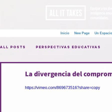
Equipar a los jó
inteligencia emo
comunidades.
Inicio
New Page
Un Espacio
All Posts
Perspectivas Educativas
La divergencia del compro
https://vimeo.com/869673516?share=copy