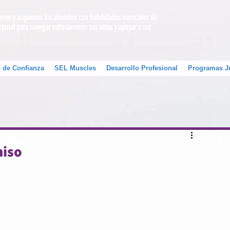
venes y a quienes los atienden con habilidades esenciales de
cional para navegar exitosamente sus vidas y apoyar a sus
 de Confianza
SEL Muscles
Desarrollo Profesional
Programas J
miso