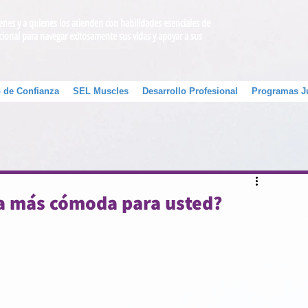
venes y a quienes los atienden con habilidades esenciales de
cional para navegar exitosamente sus vidas y apoyar a sus
 de Confianza
SEL Muscles
Desarrollo Profesional
Programas J
ea más cómoda para usted?