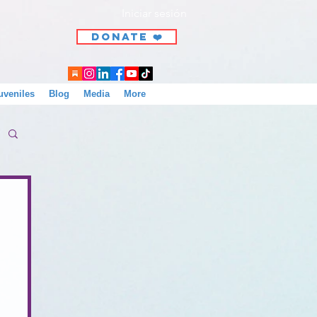
Iniciar sesión
DONATE ❤️
uveniles
Blog
Media
More