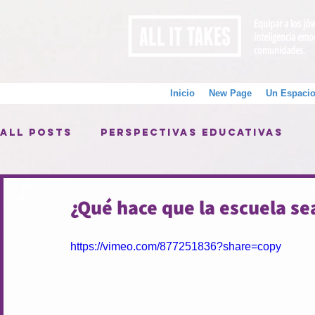
Equipar a los jó
inteligencia emo
comunidades.
Inicio
New Page
Un Espacio
All Posts
Perspectivas Educativas
¿Qué hace que la escuela s
https://vimeo.com/877251836?share=copy